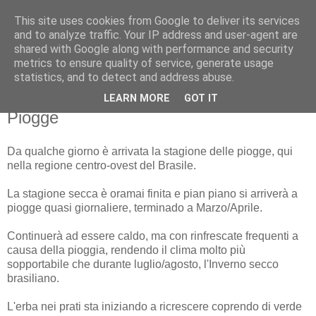
This site uses cookies from Google to deliver its services
Feijoada Bolognese
and to analyze traffic. Your IP address and user-agent are
shared with Google along with performance and security
metrics to ensure quality of service, generate usage
Un italiano ... prima in Brasile ... poi nel Regno Unito
statistics, and to detect and address abuse.
LEARN MORE
GOT IT
30 settembre 2008
Piogge
Da qualche giorno è arrivata la stagione delle piogge, qui
nella regione centro-ovest del Brasile.
La stagione secca è oramai finita e pian piano si arriverà a
piogge quasi giornaliere, terminado a Marzo/Aprile.
Continuerà ad essere caldo, ma con rinfrescate frequenti a
causa della pioggia, rendendo il clima molto più
sopportabile che durante luglio/agosto, l'Inverno secco
brasiliano.
L'erba nei prati sta iniziando a ricrescere coprendo di verde