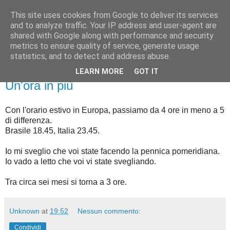
This site uses cookies from Google to deliver its services
Feijoada Bolognese
and to analyze traffic. Your IP address and user-agent are
shared with Google along with performance and security
metrics to ensure quality of service, generate usage
Un italiano ... prima in Brasile ... poi nel Regno Unito
statistics, and to detect and address abuse.
LEARN MORE
GOT IT
31 marzo 2008
Un'ora in più
Con l'orario estivo in Europa, passiamo da 4 ore in meno a 5
di differenza.
Brasile 18.45, Italia 23.45.
Io mi sveglio che voi state facendo la pennica pomeridiana.
Io vado a letto che voi vi state svegliando.
Tra circa sei mesi si torna a 3 ore.
Unknown
at
19:52
Nessun commento:
Condividi